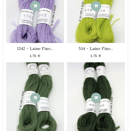
1342 - Laine Fine...
514 - Laine Fine...
Prix
Prix
1,75 €
1,75 €