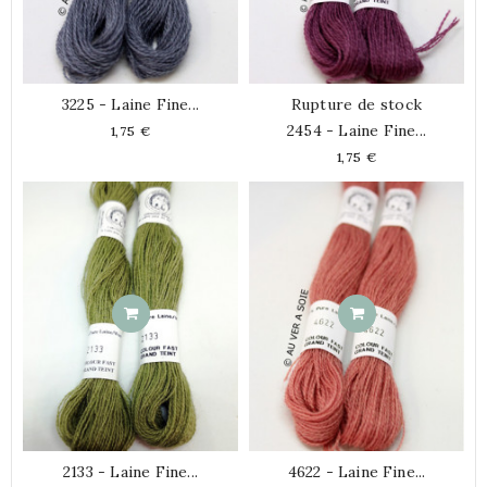
3225 - Laine Fine...
Rupture de stock
2454 - Laine Fine...
Prix
1,75 €
Prix
1,75 €
2133 - Laine Fine...
4622 - Laine Fine...