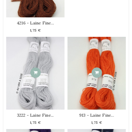
4216 - Laine Fine...
Prix
1,75 €
913 - Laine Fine...
3222 - Laine Fine...
Prix
Prix
1,75 €
1,75 €