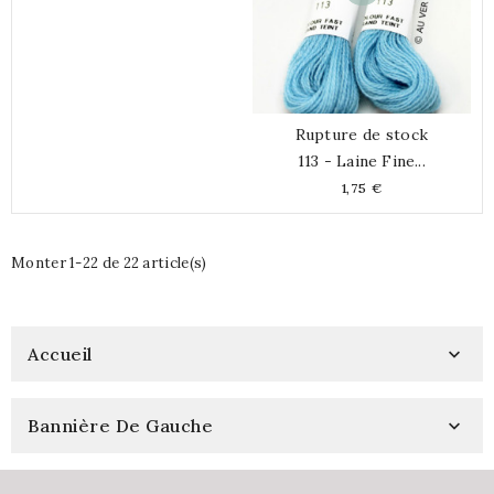
Rupture de stock
113 - Laine Fine...
Prix
1,75 €
Monter 1-22 de 22 article(s)
Accueil

Bannière De Gauche
